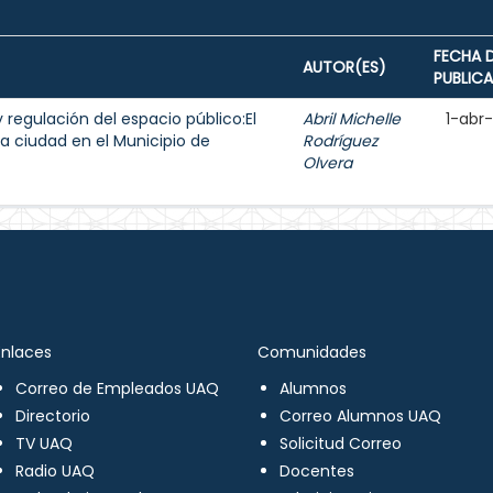
FECHA 
AUTOR(ES)
PUBLIC
y regulación del espacio público:El
Abril Michelle
1-abr
a ciudad en el Municipio de
Rodríguez
Olvera
Enlaces
Comunidades
Correo de Empleados UAQ
Alumnos
Directorio
Correo Alumnos UAQ
TV UAQ
Solicitud Correo
Radio UAQ
Docentes