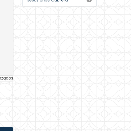
Jesús Uribe Cabrera
anzados