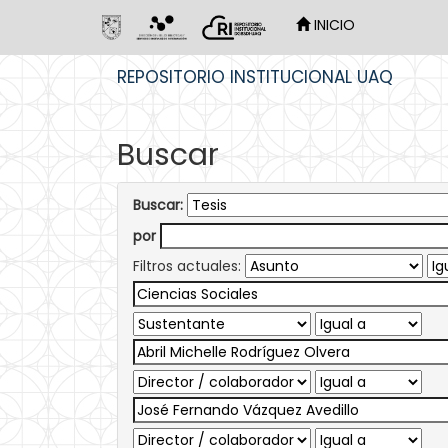
INICIO
Skip
REPOSITORIO INSTITUCIONAL UAQ
navigation
Buscar
Buscar:
por
Filtros actuales: