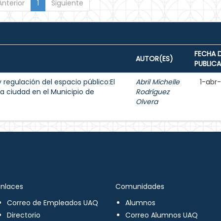
Anterior
1
Siguiente
FECHA 
AUTOR(ES)
PUBLIC
y regulación del espacio público:El
Abril Michelle
1-abr
a ciudad en el Municipio de
Rodríguez
Olvera
Enlaces
Comunidades
Correo de Empleados UAQ
Alumnos
Directorio
Correo Alumnos UAQ