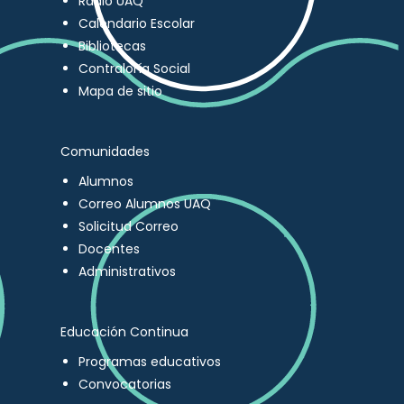
Radio UAQ
Calendario Escolar
Bibliotecas
Contraloría Social
Mapa de sitio
Comunidades
Alumnos
Correo Alumnos UAQ
Solicitud Correo
Docentes
Administrativos
Educación Continua
Programas educativos
Convocatorias