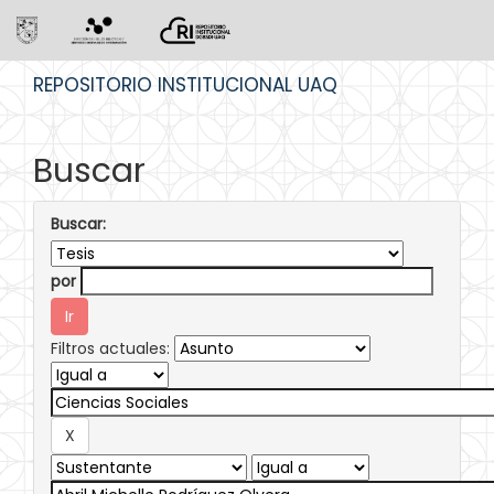
Skip
REPOSITORIO INSTITUCIONAL UAQ
navigation
Buscar
Buscar:
por
Filtros actuales: