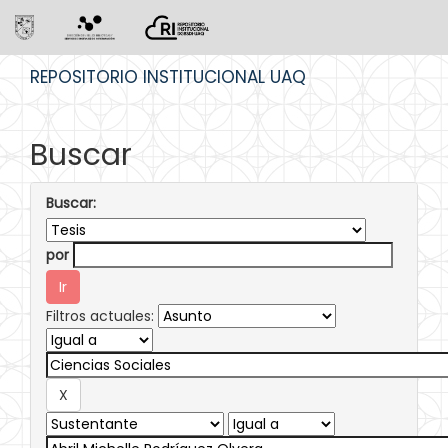
Skip
REPOSITORIO INSTITUCIONAL UAQ
navigation
Buscar
Buscar:
por
Filtros actuales: