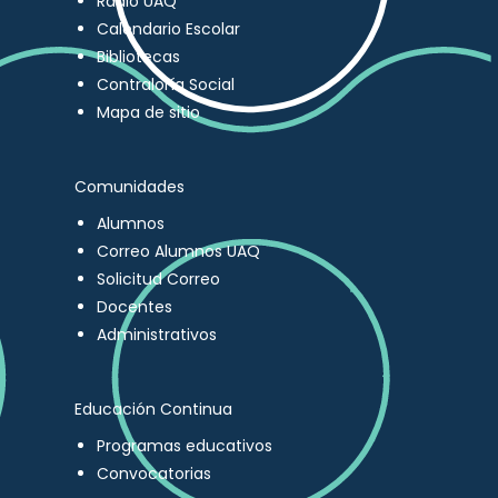
Radio UAQ
Calendario Escolar
Bibliotecas
Contraloría Social
Mapa de sitio
Comunidades
Alumnos
Correo Alumnos UAQ
Solicitud Correo
Docentes
Administrativos
Educación Continua
Programas educativos
Convocatorias