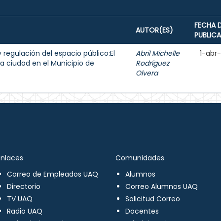
FECHA 
AUTOR(ES)
PUBLIC
y regulación del espacio público:El
Abril Michelle
1-abr
a ciudad en el Municipio de
Rodríguez
Olvera
Enlaces
Comunidades
Correo de Empleados UAQ
Alumnos
Directorio
Correo Alumnos UAQ
TV UAQ
Solicitud Correo
Radio UAQ
Docentes