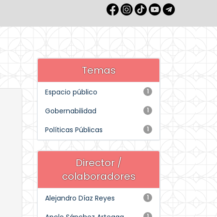
Temas
Espacio público
1
Gobernabilidad
1
Políticas Públicas
1
Director /
colaboradores
Alejandro Díaz Reyes
1
1