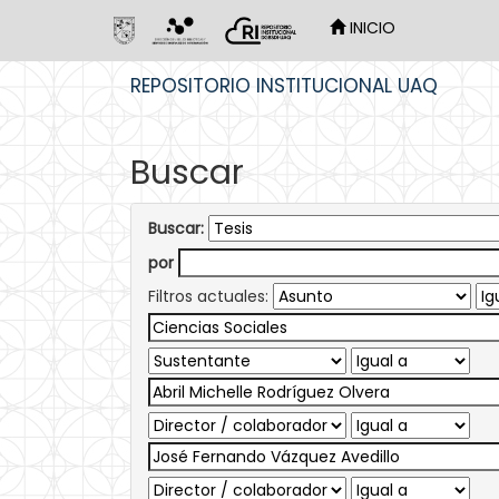
INICIO
Skip
REPOSITORIO INSTITUCIONAL UAQ
navigation
Buscar
Buscar:
por
Filtros actuales: