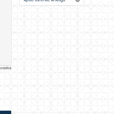
Apolo Sánchez Arteaga
anzados