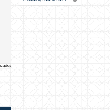
Gabriela Aguado Romero
anzados