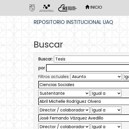
INICIO
Skip
REPOSITORIO INSTITUCIONAL UAQ
navigation
Buscar
Buscar:
por
Filtros actuales: