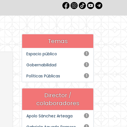
Temas
Espacio público
1
Gobernabilidad
1
Políticas Públicas
1
Director /
colaboradores
Apolo Sánchez Arteaga
1
1