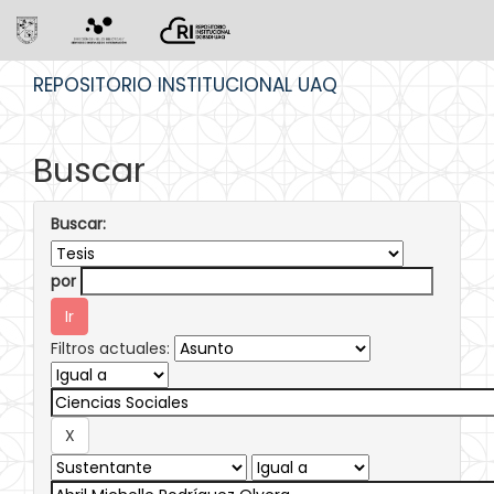
Skip
REPOSITORIO INSTITUCIONAL UAQ
navigation
Buscar
Buscar:
por
Filtros actuales: