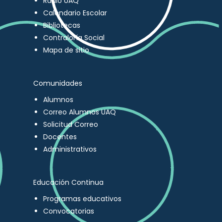
Radio UAQ
Calendario Escolar
Bibliotecas
Contraloría Social
Mapa de sitio
Comunidades
Alumnos
Correo Alumnos UAQ
Solicitud Correo
Docentes
Administrativos
Educación Continua
Programas educativos
Convocatorias