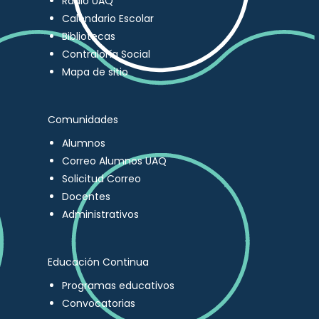
Radio UAQ
Calendario Escolar
Bibliotecas
Contraloría Social
Mapa de sitio
Comunidades
Alumnos
Correo Alumnos UAQ
Solicitud Correo
Docentes
Administrativos
Educación Continua
Programas educativos
Convocatorias