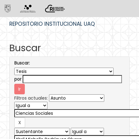
Skip
REPOSITORIO INSTITUCIONAL UAQ
navigation
Buscar
Buscar:
por
Filtros actuales: