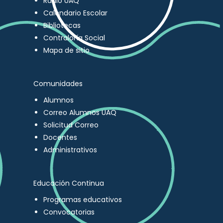
Radio UAQ
Calendario Escolar
Bibliotecas
Contraloría Social
Mapa de sitio
Comunidades
Alumnos
Correo Alumnos UAQ
Solicitud Correo
Docentes
Administrativos
Educación Continua
Programas educativos
Convocatorias