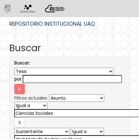
Skip
REPOSITORIO INSTITUCIONAL UAQ
navigation
Buscar
Buscar:
por
Filtros actuales: