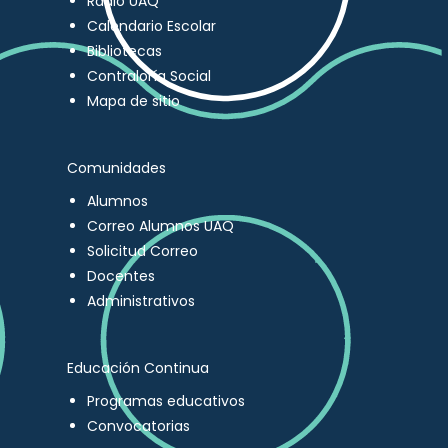
Radio UAQ
Calendario Escolar
Bibliotecas
Contraloría Social
Mapa de sitio
Comunidades
Alumnos
Correo Alumnos UAQ
Solicitud Correo
Docentes
Administrativos
Educación Continua
Programas educativos
Convocatorias