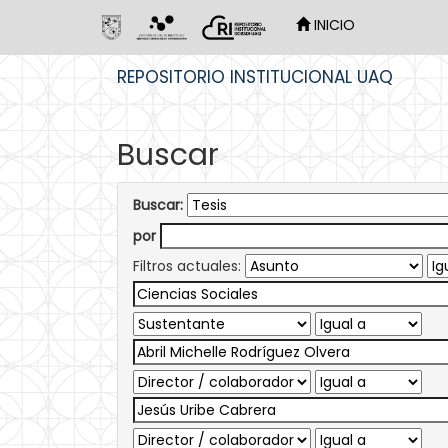
INICIO
Skip
REPOSITORIO INSTITUCIONAL UAQ
navigation
Buscar
Buscar:
por
Filtros actuales: