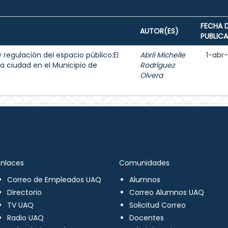
FECHA 
AUTOR(ES)
PUBLIC
y regulación del espacio público:El
Abril Michelle
1-abr
a ciudad en el Municipio de
Rodríguez
Olvera
Enlaces
Comunidades
Correo de Empleados UAQ
Alumnos
Directorio
Correo Alumnos UAQ
TV UAQ
Solicitud Correo
Radio UAQ
Docentes