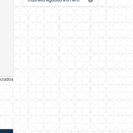
Gabriela Aguado Romero
anzados