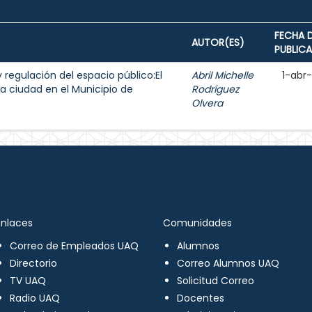
FECHA 
AUTOR(ES)
PUBLIC
y regulación del espacio público:El
Abril Michelle
1-abr
a ciudad en el Municipio de
Rodríguez
Olvera
Enlaces
Comunidades
Correo de Empleados UAQ
Alumnos
Directorio
Correo Alumnos UAQ
TV UAQ
Solicitud Correo
Radio UAQ
Docentes