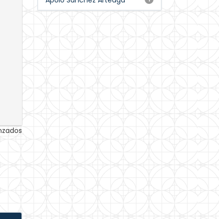
Apolo Sánchez Arteaga
anzados