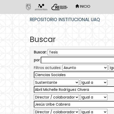
INICIO
Skip
REPOSITORIO INSTITUCIONAL UAQ
navigation
Buscar
Buscar:
por
Filtros actuales: