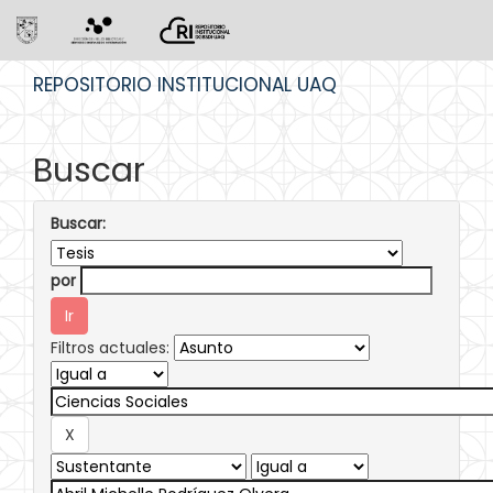
Skip
REPOSITORIO INSTITUCIONAL UAQ
navigation
Buscar
Buscar:
por
Filtros actuales: