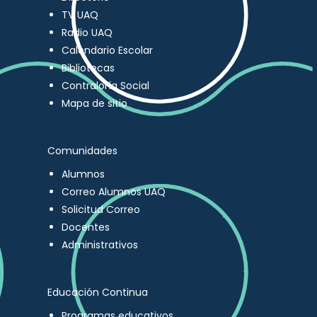
TV UAQ
Radio UAQ
Calendario Escolar
Bibliotecas
Contraloría Social
Mapa de sitio
Comunidades
Alumnos
Correo Alumnos UAQ
Solicitud Correo
Docentes
Administrativos
Educación Continua
Programas educativos