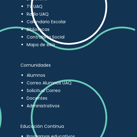
TV UAQ
Radio UAQ
Calendario Escolar
Bibliotecas
Contraloría Social
Mapa de sitio
Comunidades
Alumnos
Correo Alumnos UAQ
Solicitud Correo
Docentes
Administrativos
Educación Continua
Programas educativos