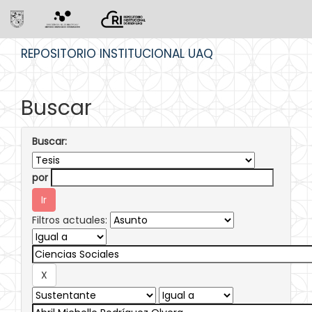
Skip
REPOSITORIO INSTITUCIONAL UAQ
navigation
Buscar
Buscar:
por
Filtros actuales: