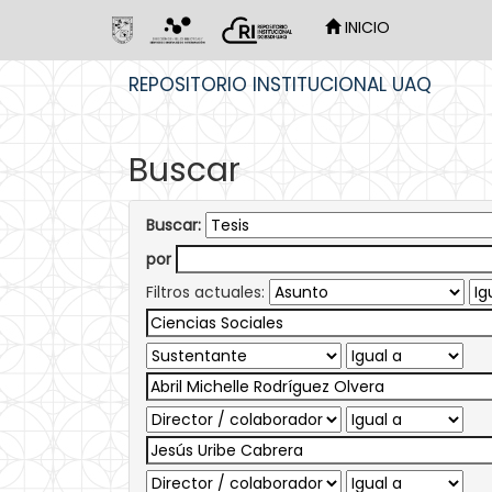
INICIO
Skip
REPOSITORIO INSTITUCIONAL UAQ
navigation
Buscar
Buscar:
por
Filtros actuales: