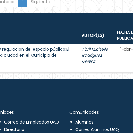
Anterior
1
Siguiente
FECHA 
AUTOR(ES)
PUBLIC
y regulación del espacio público:El
Abril Michelle
1-abr
a ciudad en el Municipio de
Rodríguez
Olvera
Enlaces
Comunidades
Correo de Empleados UAQ
Alumnos
Directorio
Correo Alumnos UAQ