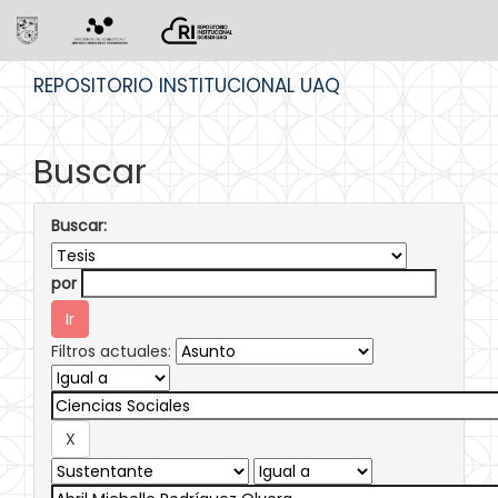
Skip
REPOSITORIO INSTITUCIONAL UAQ
navigation
Buscar
Buscar:
por
Filtros actuales: