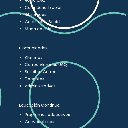
Radio UAQ
Calendario Escolar
Bibliotecas
Contraloría Social
Mapa de sitio
Comunidades
Alumnos
Correo Alumnos UAQ
Solicitud Correo
Docentes
Administrativos
Educación Continua
Programas educativos
Convocatorias