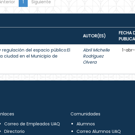
Anterior
1
Siguiente
FECHA 
AUTOR(ES)
PUBLIC
y regulación del espacio público:El
Abril Michelle
1-abr
a ciudad en el Municipio de
Rodríguez
Olvera
Enlaces
Comunidades
Correo de Empleados UAQ
Alumnos
Directorio
Correo Alumnos UAQ