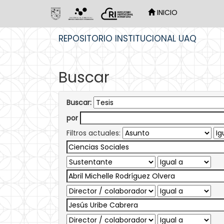
INICIO
Skip
REPOSITORIO INSTITUCIONAL UAQ
navigation
Buscar
Buscar:
por
Filtros actuales: