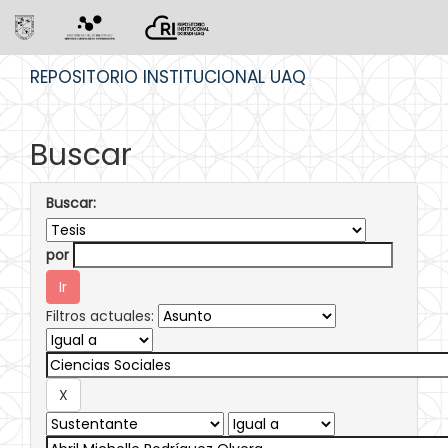
Skip
REPOSITORIO INSTITUCIONAL UAQ
navigation
Buscar
Buscar:
por
Filtros actuales: