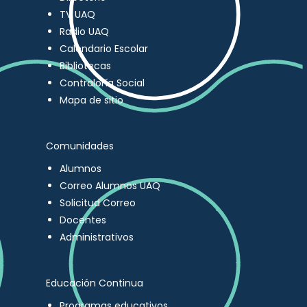
TV UAQ
Radio UAQ
Calendario Escolar
Bibliotecas
Contraloría Social
Mapa de sitio
Comunidades
Alumnos
Correo Alumnos UAQ
Solicitud Correo
Docentes
Administrativos
Educación Continua
Programas educativos