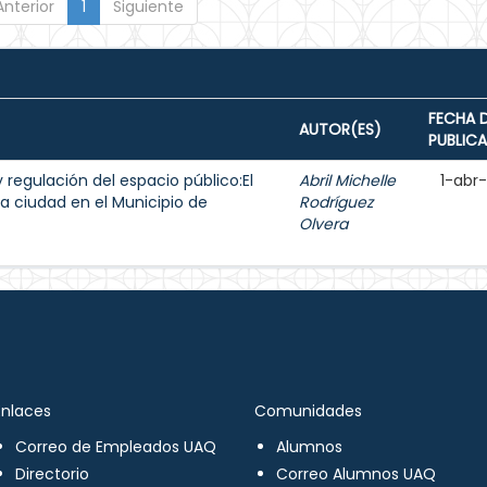
Anterior
1
Siguiente
FECHA 
AUTOR(ES)
PUBLIC
y regulación del espacio público:El
Abril Michelle
1-abr
a ciudad en el Municipio de
Rodríguez
Olvera
Enlaces
Comunidades
Correo de Empleados UAQ
Alumnos
Directorio
Correo Alumnos UAQ