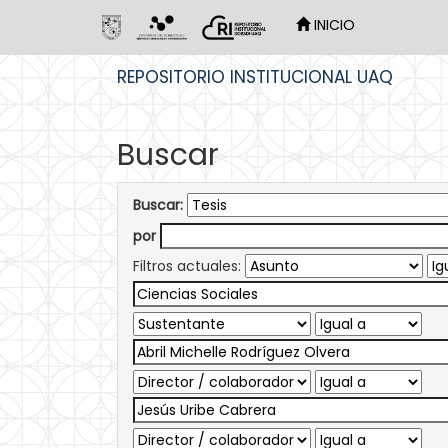
INICIO
Skip
REPOSITORIO INSTITUCIONAL UAQ
navigation
Buscar
Buscar:
por
Filtros actuales: