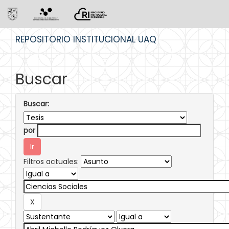
Skip
REPOSITORIO INSTITUCIONAL UAQ
navigation
Buscar
Buscar:
por
Filtros actuales: