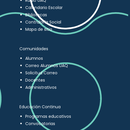
Radio UAQ
Calendario Escolar
Bibliotecas
Contraloría Social
Mapa de sitio
Comunidades
Alumnos
Correo Alumnos UAQ
Solicitud Correo
Docentes
Administrativos
Educación Continua
Programas educativos
Convocatorias