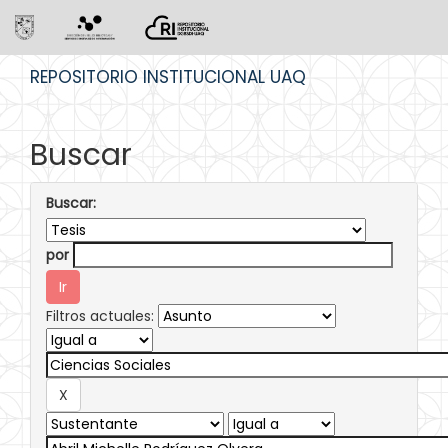
Skip
REPOSITORIO INSTITUCIONAL UAQ
navigation
Buscar
Buscar:
por
Filtros actuales: