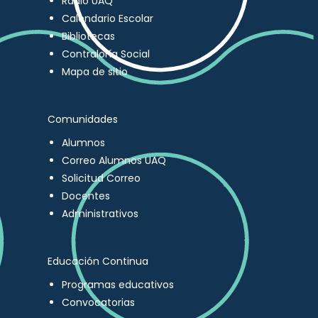
Radio UAQ
Calendario Escolar
Bibliotecas
Contraloría Social
Mapa de sitio
Comunidades
Alumnos
Correo Alumnos UAQ
Solicitud Correo
Docentes
Administrativos
Educación Continua
Programas educativos
Convocatorias