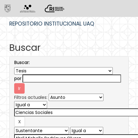
Skip
REPOSITORIO INSTITUCIONAL UAQ
navigation
Buscar
Buscar:
por
Filtros actuales: