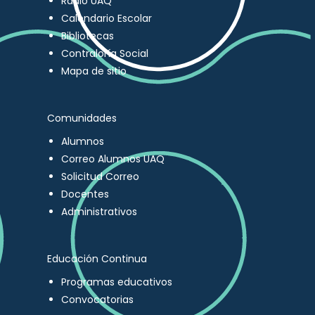
Radio UAQ
Calendario Escolar
Bibliotecas
Contraloría Social
Mapa de sitio
Comunidades
Alumnos
Correo Alumnos UAQ
Solicitud Correo
Docentes
Administrativos
Educación Continua
Programas educativos
Convocatorias