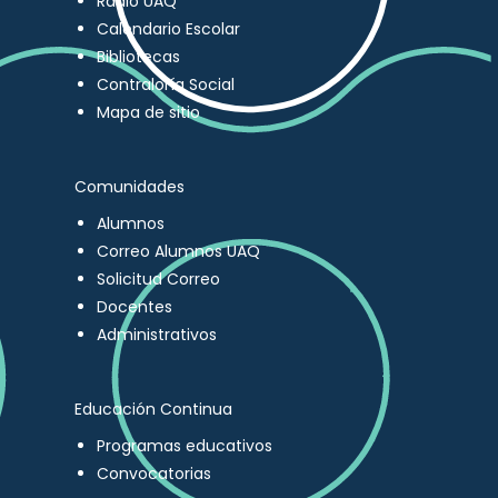
Radio UAQ
Calendario Escolar
Bibliotecas
Contraloría Social
Mapa de sitio
Comunidades
Alumnos
Correo Alumnos UAQ
Solicitud Correo
Docentes
Administrativos
Educación Continua
Programas educativos
Convocatorias