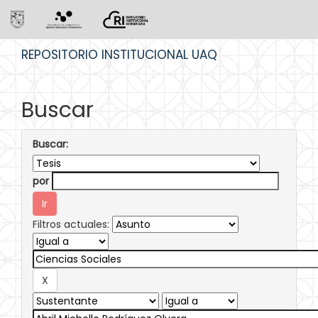
Skip
REPOSITORIO INSTITUCIONAL UAQ
navigation
Buscar
Buscar:
por
Filtros actuales: