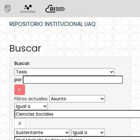
Skip
REPOSITORIO INSTITUCIONAL UAQ
navigation
Buscar
Buscar:
por
Filtros actuales: