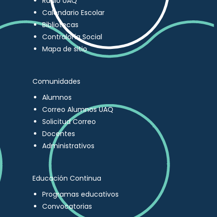
Radio UAQ
Calendario Escolar
Bibliotecas
Contraloría Social
Mapa de sitio
Comunidades
Alumnos
Correo Alumnos UAQ
Solicitud Correo
Docentes
Administrativos
Educación Continua
Programas educativos
Convocatorias