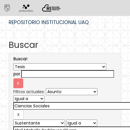
Skip
REPOSITORIO INSTITUCIONAL UAQ
navigation
Buscar
Buscar:
por
Filtros actuales: