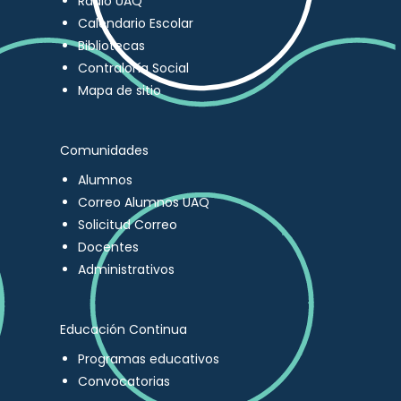
Radio UAQ
Calendario Escolar
Bibliotecas
Contraloría Social
Mapa de sitio
Comunidades
Alumnos
Correo Alumnos UAQ
Solicitud Correo
Docentes
Administrativos
Educación Continua
Programas educativos
Convocatorias