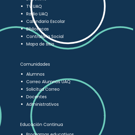
TV UAQ
Radio UAQ
Calendario Escolar
Bibliotecas
Contraloría Social
Mapa de sitio
Comunidades
Alumnos
Correo Alumnos UAQ
Solicitud Correo
Docentes
Administrativos
Educación Continua
Programas educativos