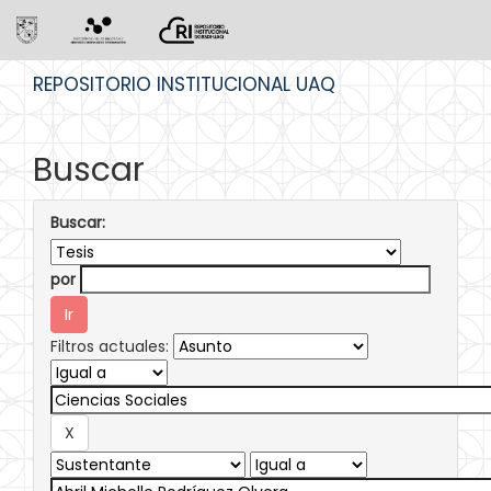
Skip
REPOSITORIO INSTITUCIONAL UAQ
navigation
Buscar
Buscar:
por
Filtros actuales: