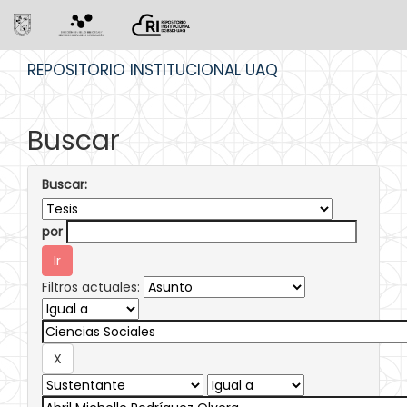
Skip
REPOSITORIO INSTITUCIONAL UAQ
navigation
Buscar
Buscar:
por
Filtros actuales: