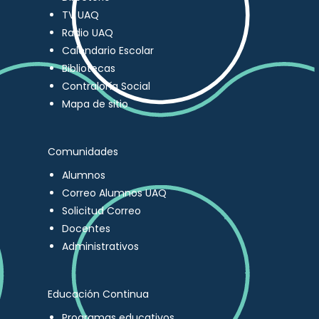
TV UAQ
Radio UAQ
Calendario Escolar
Bibliotecas
Contraloría Social
Mapa de sitio
Comunidades
Alumnos
Correo Alumnos UAQ
Solicitud Correo
Docentes
Administrativos
Educación Continua
Programas educativos