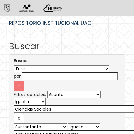
Skip
REPOSITORIO INSTITUCIONAL UAQ
navigation
Buscar
Buscar:
por
Filtros actuales: