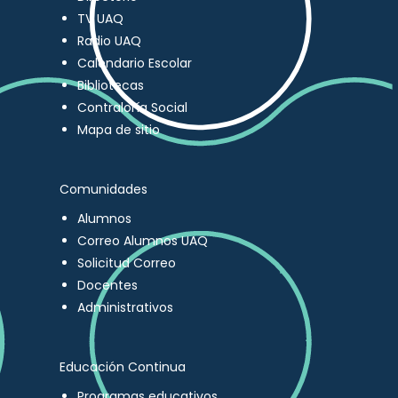
TV UAQ
Radio UAQ
Calendario Escolar
Bibliotecas
Contraloría Social
Mapa de sitio
Comunidades
Alumnos
Correo Alumnos UAQ
Solicitud Correo
Docentes
Administrativos
Educación Continua
Programas educativos