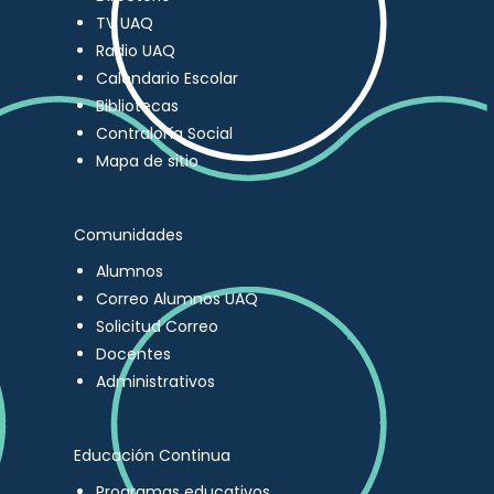
TV UAQ
Radio UAQ
Calendario Escolar
Bibliotecas
Contraloría Social
Mapa de sitio
Comunidades
Alumnos
Correo Alumnos UAQ
Solicitud Correo
Docentes
Administrativos
Educación Continua
Programas educativos