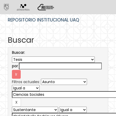
Skip
REPOSITORIO INSTITUCIONAL UAQ
navigation
Buscar
Buscar:
por
Filtros actuales: