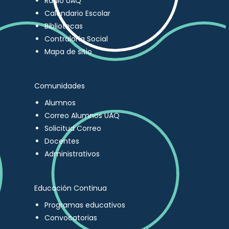
Radio UAQ
Calendario Escolar
Bibliotecas
Contraloría Social
Mapa de sitio
Comunidades
Alumnos
Correo Alumnos UAQ
Solicitud Correo
Docentes
Administrativos
Educación Continua
Programas educativos
Convocatorias