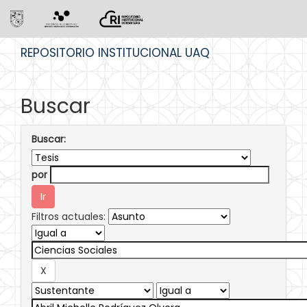
Skip
REPOSITORIO INSTITUCIONAL UAQ
navigation
Buscar
Buscar:
por
Filtros actuales: