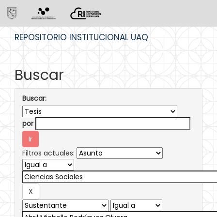
Skip
REPOSITORIO INSTITUCIONAL UAQ
navigation
Buscar
Buscar:
por
Filtros actuales: