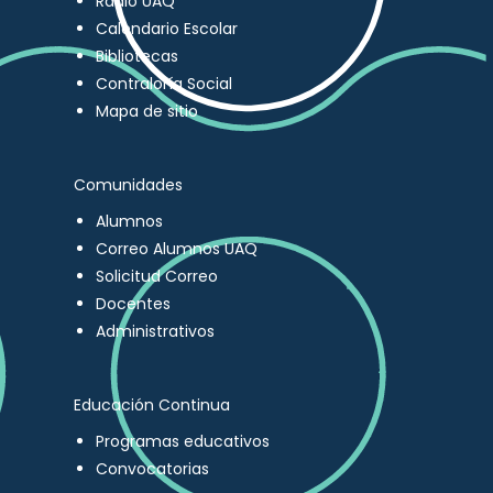
Radio UAQ
Calendario Escolar
Bibliotecas
Contraloría Social
Mapa de sitio
Comunidades
Alumnos
Correo Alumnos UAQ
Solicitud Correo
Docentes
Administrativos
Educación Continua
Programas educativos
Convocatorias