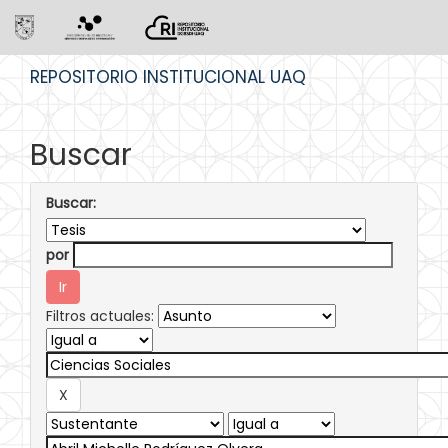
Skip
REPOSITORIO INSTITUCIONAL UAQ
navigation
Buscar
Buscar:
por
Filtros actuales: