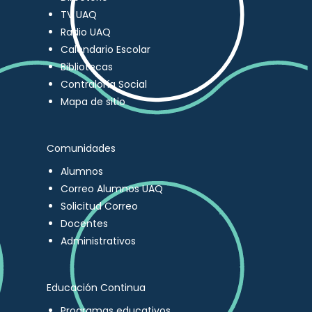
TV UAQ
Radio UAQ
Calendario Escolar
Bibliotecas
Contraloría Social
Mapa de sitio
Comunidades
Alumnos
Correo Alumnos UAQ
Solicitud Correo
Docentes
Administrativos
Educación Continua
Programas educativos