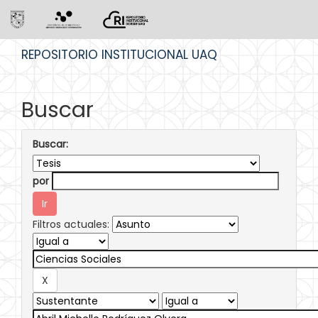
Skip
REPOSITORIO INSTITUCIONAL UAQ
navigation
Buscar
Buscar:
por
Filtros actuales: