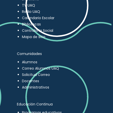
TV UAQ
Radio UAQ
Calendario Escolar
Bibliotecas
Contraloría Social
Mapa de sitio
Comunidades
Alumnos
Correo Alumnos UAQ
Solicitud Correo
Docentes
Administrativos
Educación Continua
Programas educativos