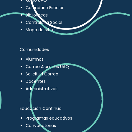
Radio UAQ
Calendario Escolar
Bibliotecas
Contraloría Social
Mapa de sitio
Comunidades
Alumnos
Correo Alumnos UAQ
Solicitud Correo
Docentes
Administrativos
Educación Continua
Programas educativos
Convocatorias