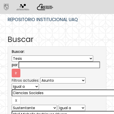
Skip
REPOSITORIO INSTITUCIONAL UAQ
navigation
Buscar
Buscar:
por
Filtros actuales: