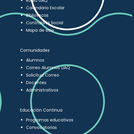
Radio UAQ
Calendario Escolar
Bibliotecas
Contraloría Social
Mapa de sitio
Comunidades
Alumnos
Correo Alumnos UAQ
Solicitud Correo
Docentes
Administrativos
Educación Continua
Programas educativos
Convocatorias