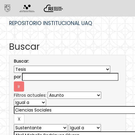
Skip
REPOSITORIO INSTITUCIONAL UAQ
navigation
Buscar
Buscar:
por
Filtros actuales: