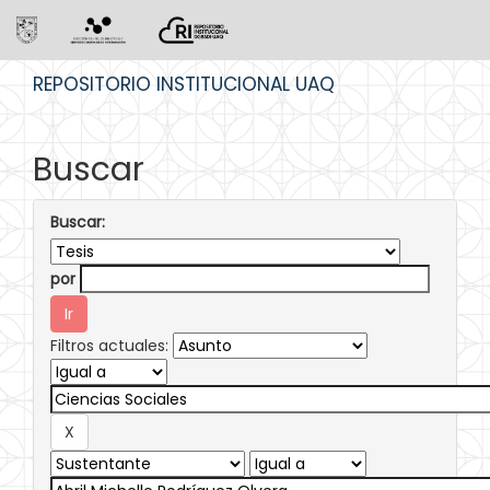
Skip
REPOSITORIO INSTITUCIONAL UAQ
navigation
Buscar
Buscar:
por
Filtros actuales: