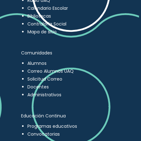
Radio UAQ
Calendario Escolar
Bibliotecas
Contraloría Social
Mapa de sitio
Comunidades
Alumnos
Correo Alumnos UAQ
Solicitud Correo
Docentes
Administrativos
Educación Continua
Programas educativos
Convocatorias