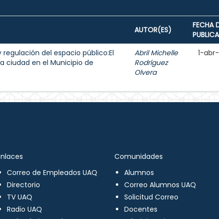
FECHA 
AUTOR(ES)
PUBLIC
y regulación del espacio público:El
Abril Michelle
1-abr
a ciudad en el Municipio de
Rodríguez
Olvera
Enlaces
Comunidades
Correo de Empleados UAQ
Alumnos
Directorio
Correo Alumnos UAQ
TV UAQ
Solicitud Correo
Radio UAQ
Docentes