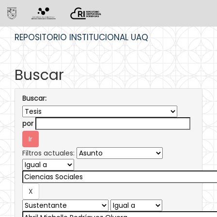
Skip
REPOSITORIO INSTITUCIONAL UAQ
navigation
Buscar
Buscar:
por
Filtros actuales: