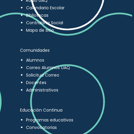
Radio UAQ
Calendario Escolar
Bibliotecas
Contraloría Social
Mapa de sitio
Comunidades
Alumnos
Correo Alumnos UAQ
Solicitud Correo
Docentes
Administrativos
Educación Continua
Programas educativos
Convocatorias