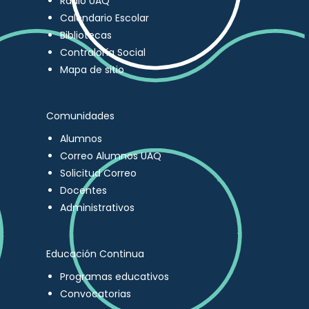
Radio UAQ
Calendario Escolar
Bibliotecas
Contraloría Social
Mapa de sitio
Comunidades
Alumnos
Correo Alumnos UAQ
Solicitud Correo
Docentes
Administrativos
Educación Continua
Programas educativos
Convocatorias