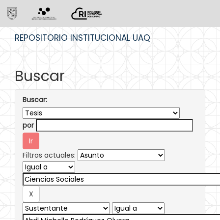
Skip
REPOSITORIO INSTITUCIONAL UAQ
navigation
Buscar
Buscar:
por
Filtros actuales: