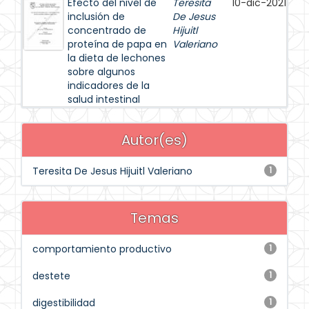
Efecto del nivel de
Teresita
10-dic-2021
inclusión de
De Jesus
concentrado de
Hijuitl
proteína de papa en
Valeriano
la dieta de lechones
sobre algunos
indicadores de la
salud intestinal
Autor(es)
Teresita De Jesus Hijuitl Valeriano
1
Temas
comportamiento productivo
1
destete
1
digestibilidad
1