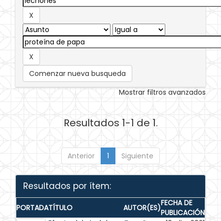
Comenzar nueva busqueda
Mostrar filtros avanzados
Resultados 1-1 de 1.
Anterior
1
Siguiente
Resultados por ítem:
FECHA DE
PORTADA
TÍTULO
AUTOR(ES)
PUBLICACIÓN