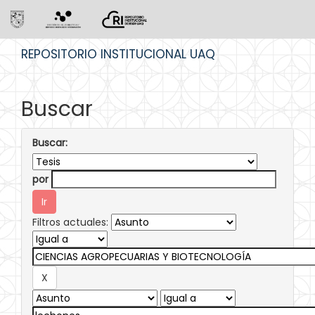
Skip
REPOSITORIO INSTITUCIONAL UAQ
navigation
Buscar
Buscar:
por
Filtros actuales: