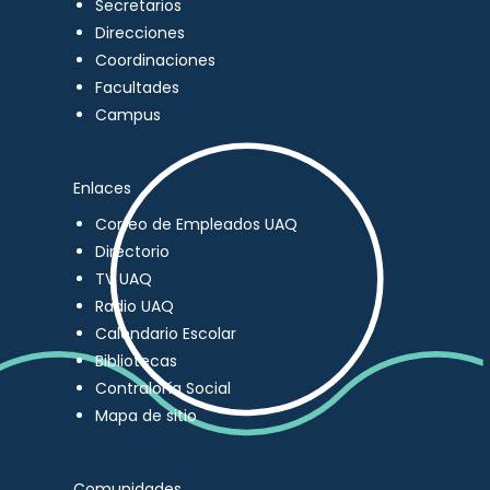
Secretarios
Direcciones
Coordinaciones
Facultades
Campus
Enlaces
Correo de Empleados UAQ
Directorio
TV UAQ
Radio UAQ
Calendario Escolar
Bibliotecas
Contraloría Social
Mapa de sitio
Comunidades