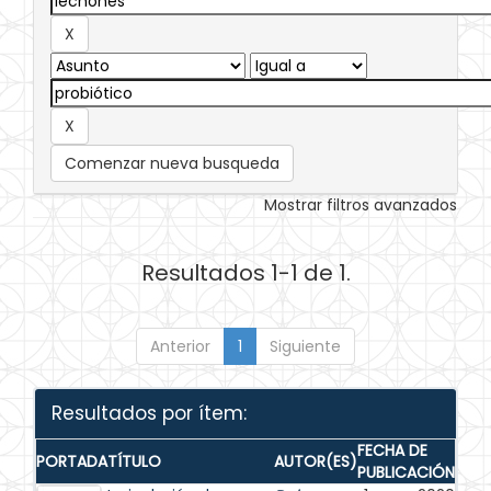
Comenzar nueva busqueda
Mostrar filtros avanzados
Resultados 1-1 de 1.
Anterior
1
Siguiente
Resultados por ítem:
FECHA DE
PORTADA
TÍTULO
AUTOR(ES)
PUBLICACIÓN