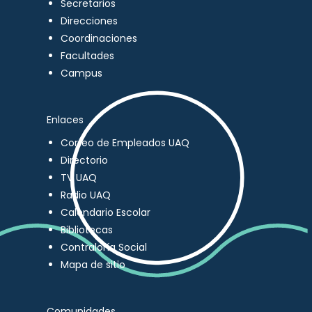
Secretarios
Direcciones
Coordinaciones
Facultades
Campus
Enlaces
Correo de Empleados UAQ
Directorio
TV UAQ
Radio UAQ
Calendario Escolar
Bibliotecas
Contraloría Social
Mapa de sitio
Comunidades