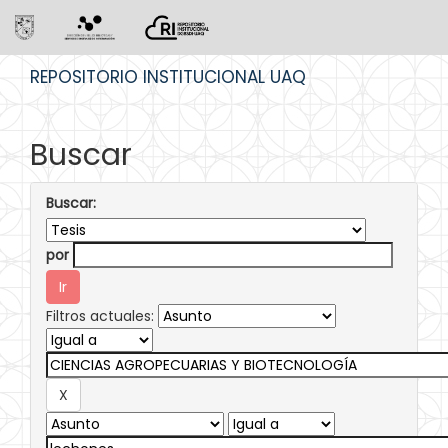
Skip
REPOSITORIO INSTITUCIONAL UAQ
navigation
Buscar
Buscar:
por
Filtros actuales: