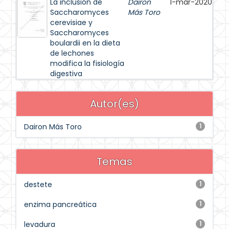
La inclusión de
Dairon
1-mar-2020
Saccharomyces
Más Toro
cerevisiae y
Saccharomyces
boulardii en la dieta
de lechones
modifica la fisiología
digestiva
Autor(es)
Dairon Más Toro
1
Temas
destete
1
enzima pancreática
1
levadura
1