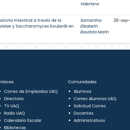
Valeriano
toria intestinal a través de la
Samantha
28-sep
visiae y Saccharomyces boulardii en
Elizabeth
Bautista Marín
Enlaces
Comunidades
Correo de Empleados UAQ
Alumnos
Directorio
Correo Alumnos UAQ
TV UAQ
Solicitud Correo
Radio UAQ
Docentes
Calendario Escolar
Administrativos
Bibliotecas