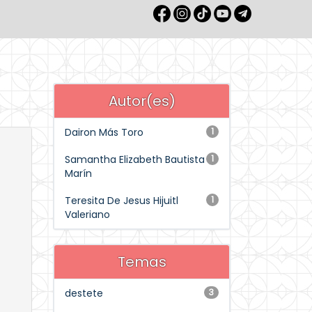
Autor(es)
Dairon Más Toro
1
Samantha Elizabeth Bautista
1
Marín
Teresita De Jesus Hijuitl
1
Valeriano
Temas
destete
3