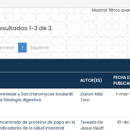
Mostrar filtros av
esultados 1-3 de 3.
Anterior
1
Siguiente
FECHA D
AUTOR(ES)
PUBLICA
revisiae y Saccharomyces boulardii
Dairon Más
1-mar
 fisiología digestiva
Toro
concentrado de proteína de papa en la
Teresita De
10-dic
dicadores de la salud intestinal
Jesus Hijuitl