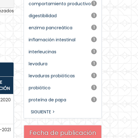
comportamiento productivo
1
anzados
digestibilidad
1
enzima pancreática
1
inflamación intestinal
1
interleucinas
1
levadura
1
levaduras probióticas
1
E
probiótico
1
CIÓN
-2020
proteína de papa
1
SIGUIENTE >
-2021
Fecha de publicación