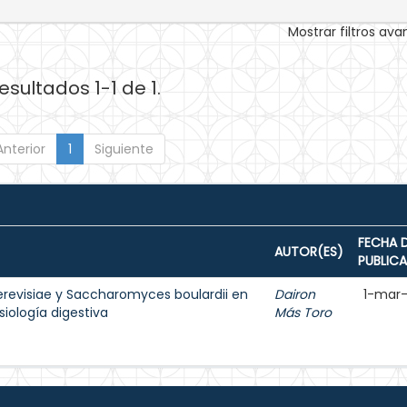
Mostrar filtros av
esultados 1-1 de 1.
Anterior
1
Siguiente
FECHA 
AUTOR(ES)
PUBLIC
revisiae y Saccharomyces boulardii en
Dairon
1-mar
siología digestiva
Más Toro