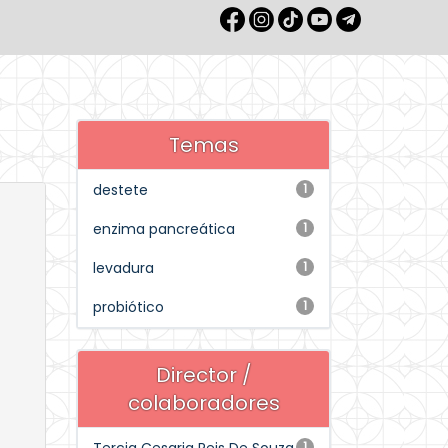
Temas
destete
1
enzima pancreática
1
levadura
1
probiótico
1
Director /
colaboradores
1