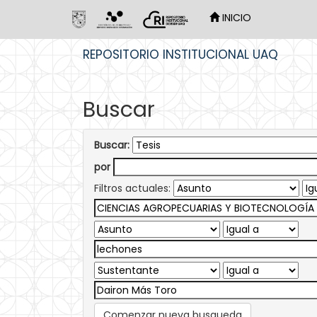
INICIO
Skip
REPOSITORIO INSTITUCIONAL UAQ
navigation
Buscar
Buscar:
por
Filtros actuales:
Comenzar nueva busqueda