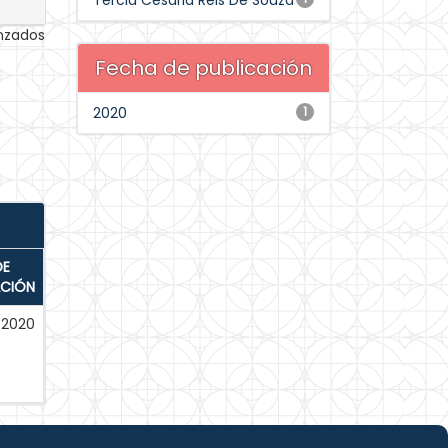
Tercia Cesaria Reis De Souza
anzados
Fecha de publicación
2020
1
DE
ACIÓN
-2020