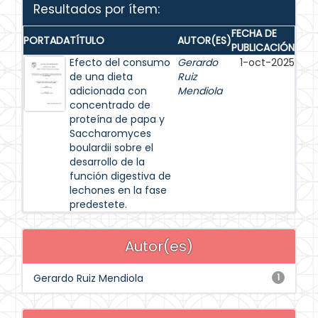
Resultados por ítem:
FECHA DE
PORTADA
TÍTULO
AUTOR(ES)
PUBLICACIÓN
Efecto del consumo
Gerardo
1-oct-2025
de una dieta
Ruiz
adicionada con
Mendiola
concentrado de
proteína de papa y
Saccharomyces
boulardii sobre el
desarrollo de la
función digestiva de
lechones en la fase
predestete.
Autor(es)
Gerardo Ruiz Mendiola
1