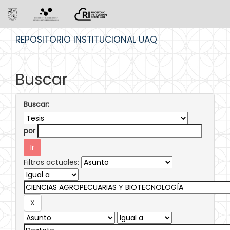
Skip
REPOSITORIO INSTITUCIONAL UAQ
navigation
Buscar
Buscar:
por
Filtros actuales: