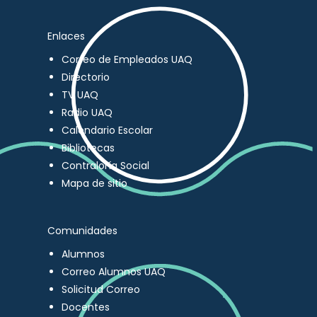
Enlaces
Correo de Empleados UAQ
Directorio
TV UAQ
Radio UAQ
Calendario Escolar
Bibliotecas
Contraloría Social
Mapa de sitio
Comunidades
Alumnos
Correo Alumnos UAQ
Solicitud Correo
Docentes