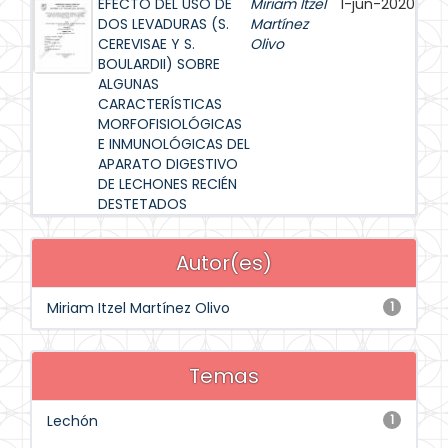
EFECTO DEL USO DE
Miriam Itzel
1-jun-2020
DOS LEVADURAS (S.
Martínez
CEREVISAE Y S.
Olivo
BOULARDII) SOBRE
ALGUNAS
CARACTERÍSTICAS
MORFOFISIOLÓGICAS
E INMUNOLÓGICAS DEL
APARATO DIGESTIVO
DE LECHONES RECIÉN
DESTETADOS
Autor(es)
Miriam Itzel Martínez Olivo
1
Temas
Lechón
1