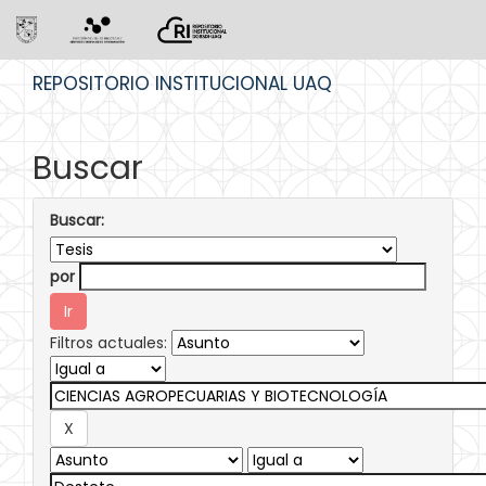
Skip
REPOSITORIO INSTITUCIONAL UAQ
navigation
Buscar
Buscar:
por
Filtros actuales: