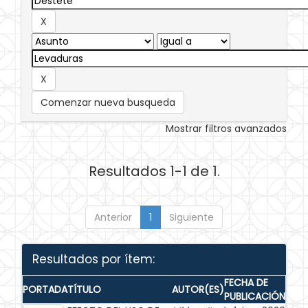
Comenzar nueva busqueda
Mostrar filtros avanzados
Resultados 1-1 de 1.
Anterior
1
Siguiente
Resultados por ítem:
FECHA DE
PORTADA
TÍTULO
AUTOR(ES)
PUBLICACIÓN