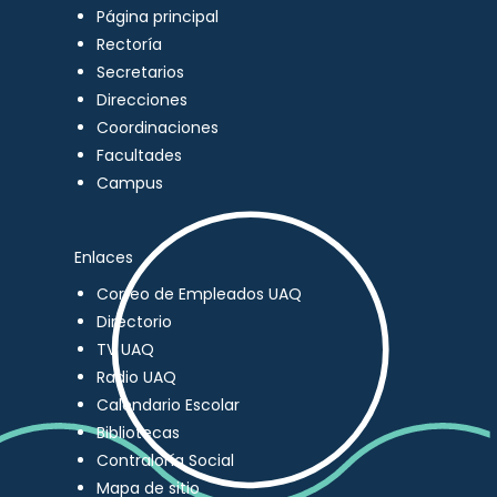
Página principal
Rectoría
Secretarios
Direcciones
Coordinaciones
Facultades
Campus
Enlaces
Correo de Empleados UAQ
Directorio
TV UAQ
Radio UAQ
Calendario Escolar
Bibliotecas
Contraloría Social
Mapa de sitio