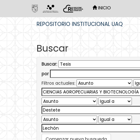
INICIO
Skip
REPOSITORIO INSTITUCIONAL UAQ
navigation
Buscar
Buscar:
por
Filtros actuales:
Comenzar nueva busqueda