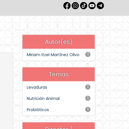
Autor(es)
Miriam Itzel Martínez Olivo
1
Temas
Levaduras
1
Nutrición Animal
1
Probióticos
1