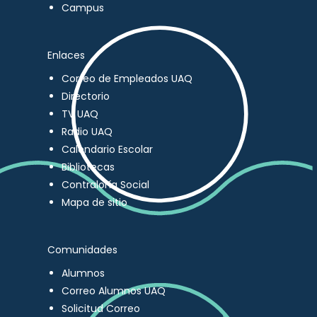
Campus
Enlaces
Correo de Empleados UAQ
Directorio
TV UAQ
Radio UAQ
Calendario Escolar
Bibliotecas
Contraloría Social
Mapa de sitio
Comunidades
Alumnos
Correo Alumnos UAQ
Solicitud Correo