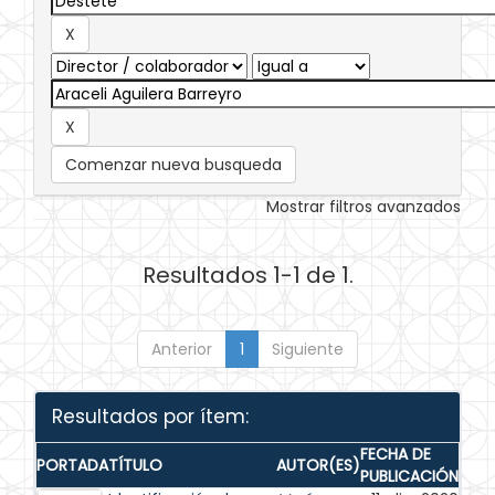
Comenzar nueva busqueda
Mostrar filtros avanzados
Resultados 1-1 de 1.
Anterior
1
Siguiente
Resultados por ítem:
FECHA DE
PORTADA
TÍTULO
AUTOR(ES)
PUBLICACIÓN