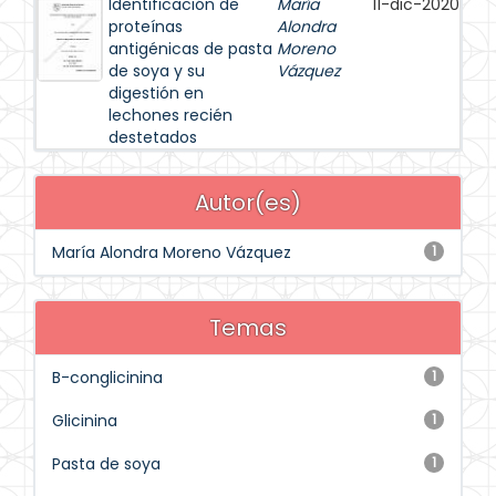
Identificación de
María
11-dic-2020
proteínas
Alondra
antigénicas de pasta
Moreno
de soya y su
Vázquez
digestión en
lechones recién
destetados
Autor(es)
María Alondra Moreno Vázquez
1
Temas
B-conglicinina
1
Glicinina
1
Pasta de soya
1