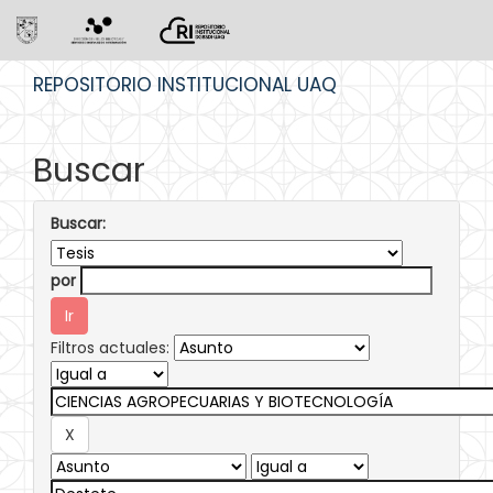
Skip
REPOSITORIO INSTITUCIONAL UAQ
navigation
Buscar
Buscar:
por
Filtros actuales: