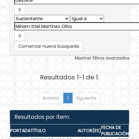
Comenzar nueva busqueda
Mostrar filtros avanzados
Resultados 1-1 de 1.
Anterior
1
Siguiente
Resultados por ítem:
FECHA DE
PORTADA
TÍTULO
AUTOR(ES)
PUBLICACIÓN