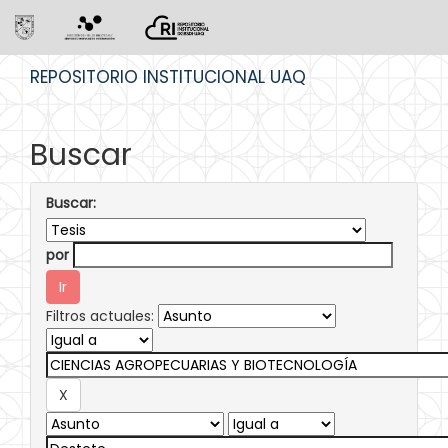
Skip
REPOSITORIO INSTITUCIONAL UAQ
navigation
Buscar
Buscar:
por
Filtros actuales: