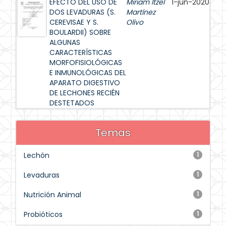
EFECTO DEL USO DE
Miriam Itzel
1-jun-2020
DOS LEVADURAS (S.
Martínez
CEREVISAE Y S.
Olivo
BOULARDII) SOBRE
ALGUNAS
CARACTERÍSTICAS
MORFOFISIOLÓGICAS
E INMUNOLÓGICAS DEL
APARATO DIGESTIVO
DE LECHONES RECIÉN
DESTETADOS
Temas
Lechón
1
Levaduras
1
Nutrición Animal
1
Probióticos
1