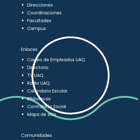
Direcciones
Coordinaciones
Facultades
Campus
Enlaces
Correo de Empleados UAQ
Directorio
TV UAQ
Radio UAQ
Calendario Escolar
Bibliotecas
Contraloría Social
Mapa de sitio
Comunidades