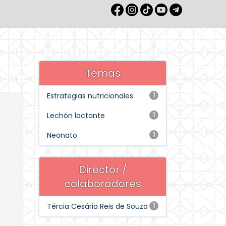
Temas
Estrategias nutricionales
1
Lechón lactante
1
Neonato
1
Director /
colaboradores
Tércia Cesária Reis de Souza
1