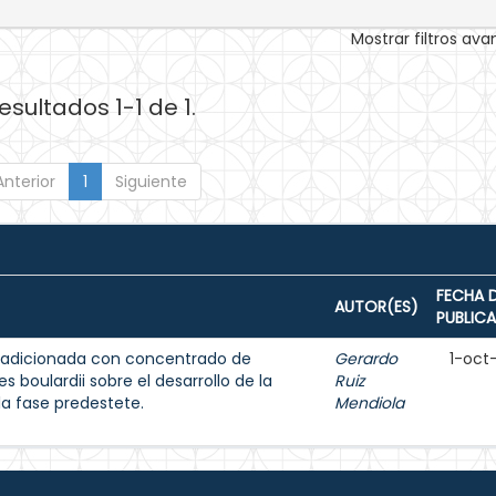
Mostrar filtros av
esultados 1-1 de 1.
Anterior
1
Siguiente
FECHA 
AUTOR(ES)
PUBLIC
 adicionada con concentrado de
Gerardo
1-oct
boulardii sobre el desarrollo de la
Ruiz
la fase predestete.
Mendiola