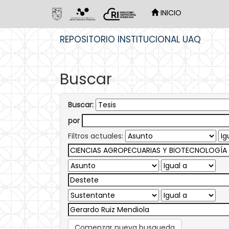
INICIO
Skip
REPOSITORIO INSTITUCIONAL UAQ
navigation
Buscar
Buscar:
por
Filtros actuales:
Comenzar nueva busqueda