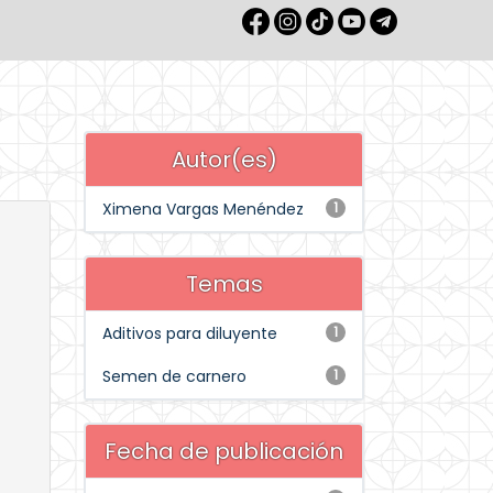
Autor(es)
Ximena Vargas Menéndez
1
Temas
Aditivos para diluyente
1
Semen de carnero
1
Fecha de publicación