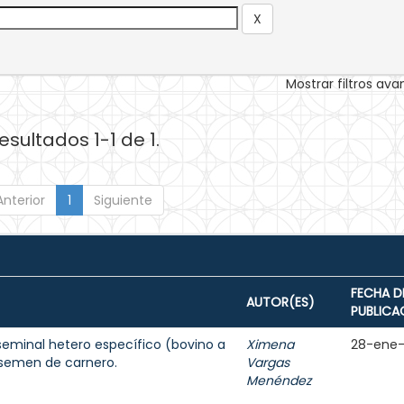
Mostrar filtros av
esultados 1-1 de 1.
Anterior
1
Siguiente
FECHA D
AUTOR(ES)
PUBLICA
seminal hetero específico (bovino a
Ximena
28-ene
 semen de carnero.
Vargas
Menéndez