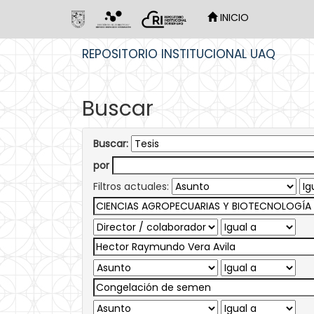
INICIO
Skip
REPOSITORIO INSTITUCIONAL UAQ
navigation
Buscar
Buscar:
por
Filtros actuales: